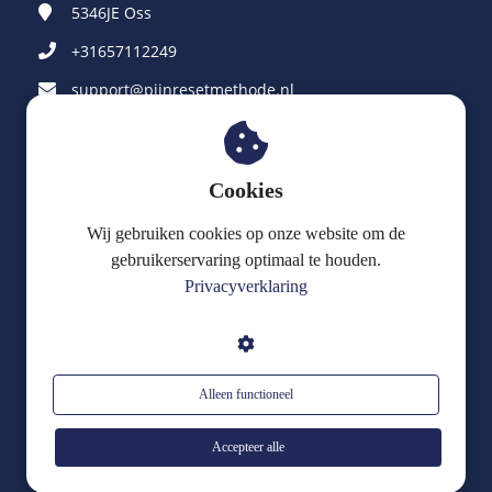
5346JE
Oss
+31657112249
support@pijnresetmethode.nl
KvK nummer: 42028755
BTW nummer: NL869377760B01
Cookies
Cursuslocatie Pijn Reset Methode® Practitioner opleiding:
Wij gebruiken cookies op onze website om de
LifeSkool
gebruikerservaring optimaal te houden.
Privacyverklaring
Draaibrug 4
3991 LA Houten
Algemene voorwaarden
Alleen functioneel
Privacyverklaring
Cookie statement
Accepteer alle