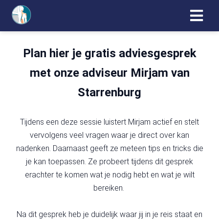
Plan hier je gratis adviesgesprek
ngen
erklaring
met onze adviseur Mirjam van
Starrenburg
oneel
Tijdens een deze sessie luistert Mirjam actief en stelt
onele
vervolgens veel vragen waar je direct over kan
s zijn
nadenken. Daarnaast geeft ze meteen tips en tricks die
kelijk om
je kan toepassen. Ze probeert tijdens dit gesprek
bsite te
erachter te komen wat je nodig hebt en wat je wilt
ken. Ze
bereiken.
 gebruikt
asisfuncties
der deze
Na dit gesprek heb je duidelijk waar jij in je reis staat en