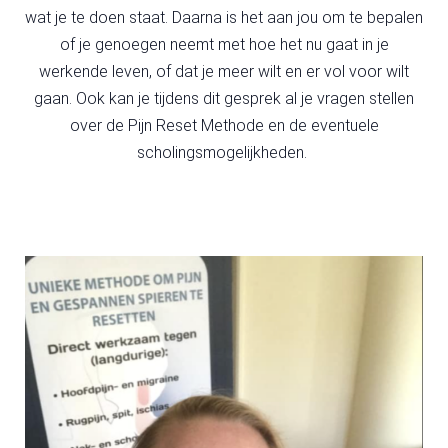
s kan de
wat je te doen staat. Daarna is het aan jou om te bepalen
e niet
of je genoegen neemt met hoe het nu gaat in je
oneren.
werkende leven, of dat je meer wilt en er vol voor wilt
ieken
gaan. Ook kan je tijdens dit gesprek al je vragen stellen
over de Pijn Reset Methode en de eventuele
ische
scholingsmogelijkheden.
s worden
kt om
em
tie te
elen over
drag van
zoeker op
site.
ing
ingcookies
 gebruikt
oekers te